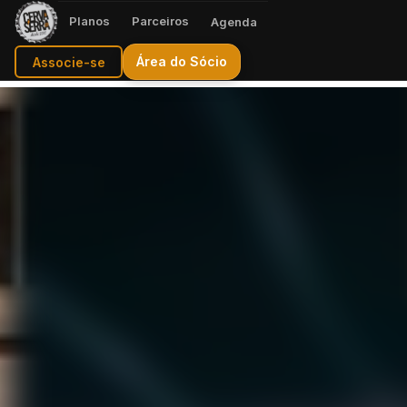
Planos
Parceiros
Agenda
Área do Sócio
Associe-se