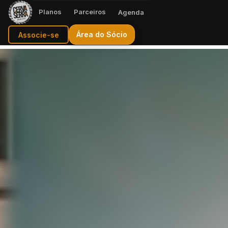
Planos
Parceiros
Agenda
Área do Sócio
Associe-se