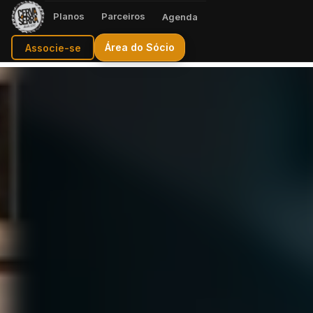
Planos
Parceiros
Agenda
Área do Sócio
Associe-se