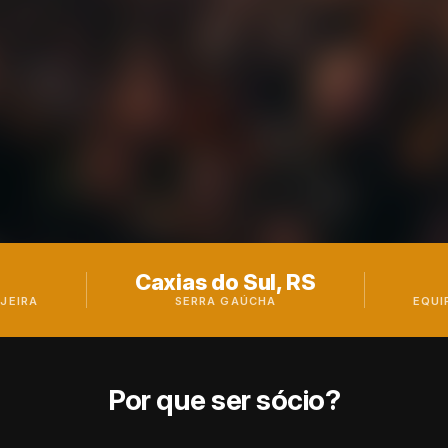
Caxias do Sul, RS
JEIRA
SERRA GAÚCHA
EQUI
Por que ser sócio?