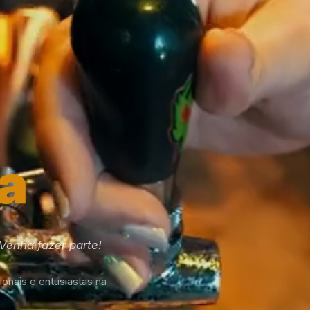
a
enha fazer parte!
ionais e entusiastas na