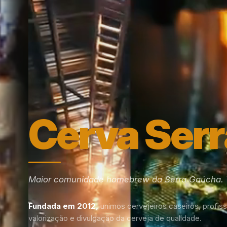
Cerva Serr
Maior comunidade homebrew da Serra Gaúcha. V
Fundada em 2012,
unimos cervejeiros caseiros, profiss
valorização e divulgação da cerveja de qualidade.