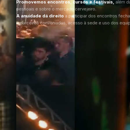
Promovemos encontros, cursos e festivais,
além d
pessoais e sobre o mercado cervejeiro.
A anuidade dá direito
a participar dos encontros fec
e parceiros conveniados, acesso à sede e uso dos equi